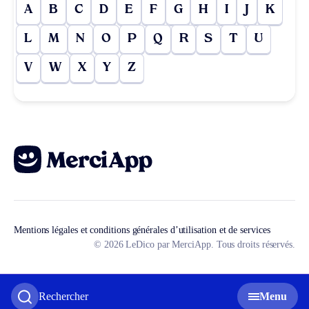
A
B
C
D
E
F
G
H
I
J
K
L
M
N
O
P
Q
R
S
T
U
V
W
X
Y
Z
Mentions légales et conditions générales d’utilisation et de services
© 2026 LeDico par MerciApp. Tous droits réservés.
Rechercher
Menu