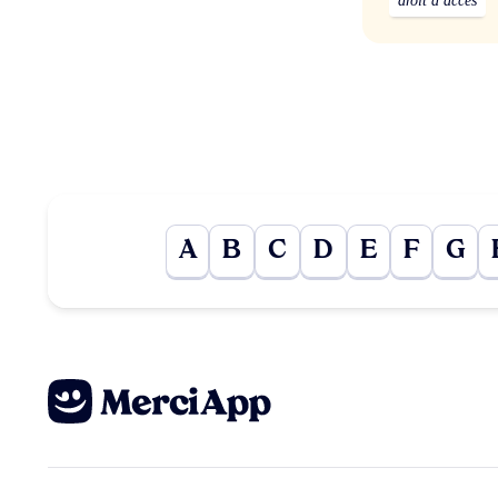
droit d’accès
A
B
C
D
E
F
G