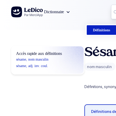
Aller au contenu
Co
Dictionnaire
0
r
Définitions
Sésa
Accès rapide aux définitions
sésame, nom masculin
sésame, adj. inv. coul.
nom masculin
Définitions, synon
Définitions 