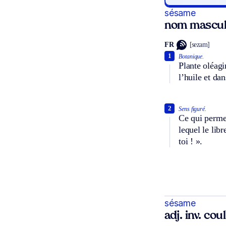
sésame
nom mascul
FR
[sezam]
1
Botanique.
Plante oléagi
l’huile et dan
2
Sens figuré.
Ce qui permet
lequel le lib
toi ! ».
sésame
adj. inv. coul