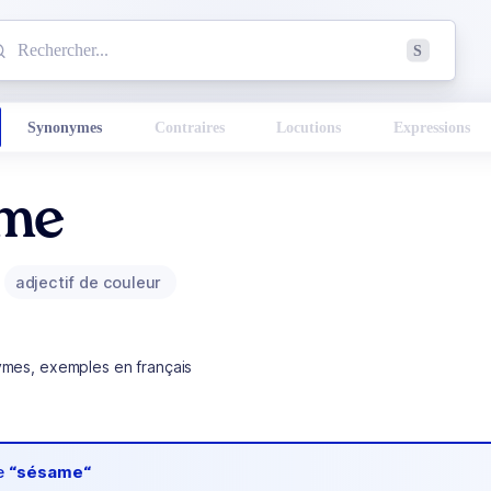
mmencez à chercher un mot dans le dictionnaire :
S
esults found.
Synonymes
Contraires
Locutions
Expressions
me
adjectif de couleur
ymes, exemples en français
de
“sésame“