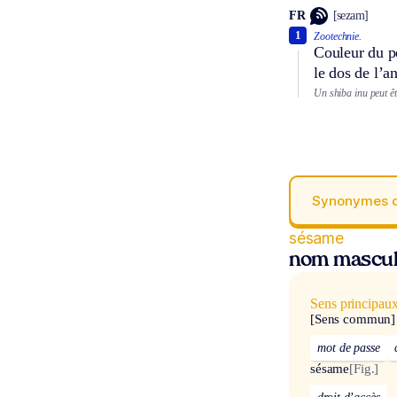
FR
[sezam]
1
Zootechnie.
Couleur du pe
le dos de l’a
Un shiba inu peut êt
Synonymes 
sésame
nom mascul
Sens principau
[Sens commun]
mot de passe
sésame
[Fig.]