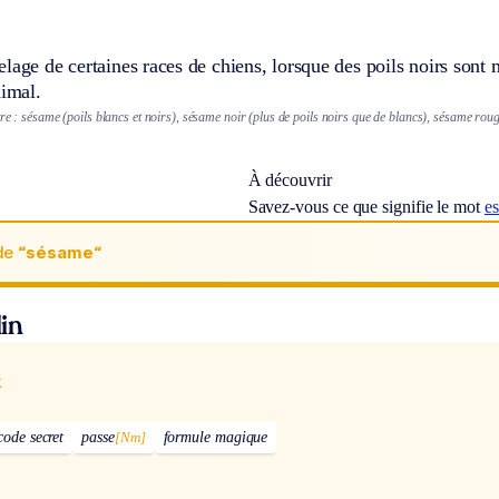
lage de certaines races de chiens, lorsque des poils noirs sont 
nimal.
re : sésame (poils blancs et noirs), sésame noir (plus de poils noirs que de blancs), sésame rou
À découvrir
Savez-vous ce que signifie le mot
e
de
“sésame“
in
x
code secret
passe
[Nm]
formule magique