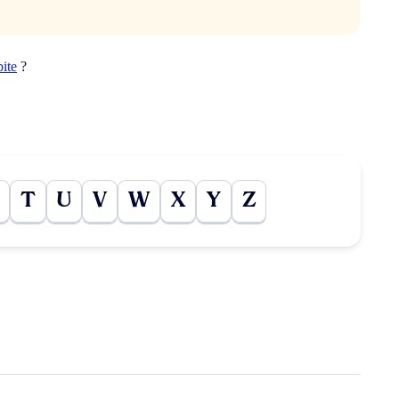
pite
?
T
U
V
W
X
Y
Z