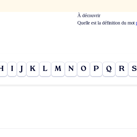
À découvrir
Quelle est la définition du mot
H
I
J
K
L
M
N
O
P
Q
R
S