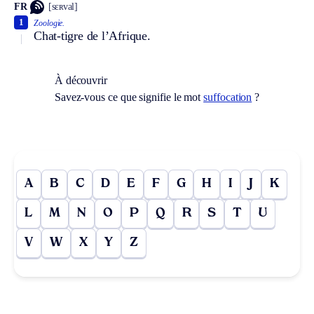
FR
[sɛʀval]
1
Zoologie.
Chat-tigre de l’Afrique.
À découvrir
Savez-vous ce que signifie le mot
suffocation
?
A
B
C
D
E
F
G
H
I
J
K
L
M
N
O
P
Q
R
S
T
U
V
W
X
Y
Z