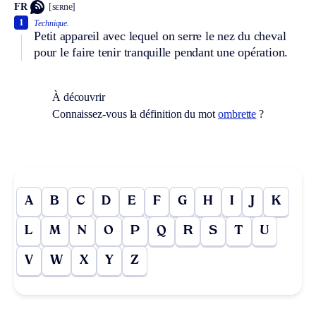
FR
[sɛʀne]
1
Technique.
Petit appareil avec lequel on serre le nez du cheval
pour le faire tenir tranquille pendant une opération.
À découvrir
Connaissez-vous la définition du mot
ombrette
?
A
B
C
D
E
F
G
H
I
J
K
L
M
N
O
P
Q
R
S
T
U
V
W
X
Y
Z