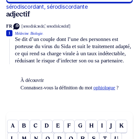
sérodiscordant, sérodiscordante
adjectif
FR
[seʀodiskɔʀdɑ̃, seʀodiskɔʀdɑ̃t]
1
Médecine.
Biologie.
Se dit d’un couple dont l’une des personnes est
porteuse du virus du Sida et suit le traitement adapté,
ce qui rend sa charge virale à un taux indétectable,
réduisant le risque d’infecter son ou sa partenaire.
À découvrir
Connaissez-vous la définition du mot
ophiologue
?
A
B
C
D
E
F
G
H
I
J
K