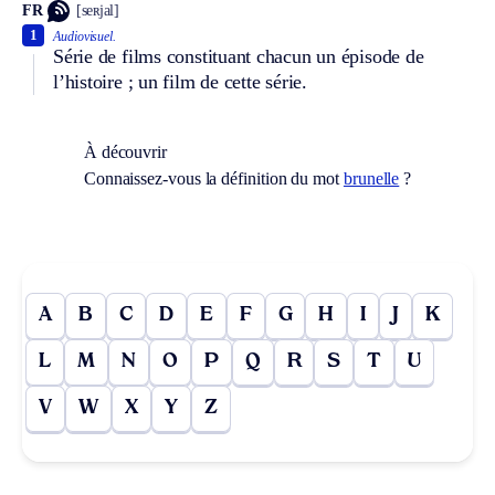
FR
[seʀjal]
1
Audiovisuel.
Série de films constituant chacun un épisode de
l’histoire ; un film de cette série.
À découvrir
Connaissez-vous la définition du mot
brunelle
?
A
B
C
D
E
F
G
H
I
J
K
L
M
N
O
P
Q
R
S
T
U
V
W
X
Y
Z