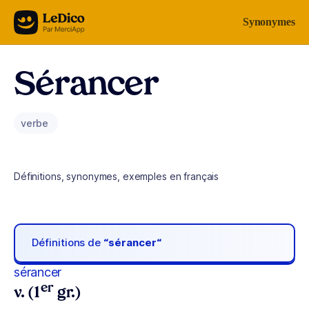
Aller au contenu
Synonymes
Sérancer
verbe
Définitions, synonymes, exemples en français
Définitions de
“sérancer“
sérancer
er
v. (1
gr.)