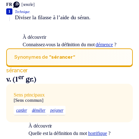
FR
[seʀɑ̃se]
1
Technique.
Diviser la filasse à l’aide du séran.
À découvrir
Connaissez-vous la définition du mot
démence
?
Synonymes de
“sérancer“
sérancer
er
v. (1
gr.)
Sens principaux
[Sens commun]
carder
démêler
peigner
À découvrir
Quelle est la définition du mot
horrifique
?