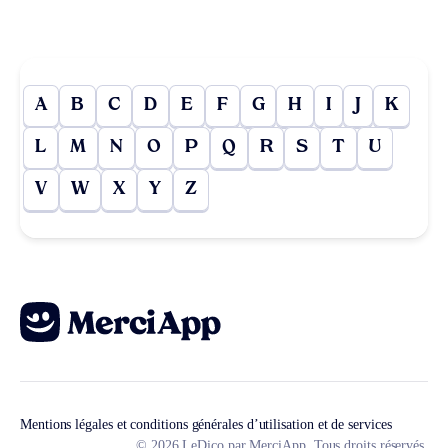
A
B
C
D
E
F
G
H
I
J
K
L
M
N
O
P
Q
R
S
T
U
V
W
X
Y
Z
Mentions légales et conditions générales d’utilisation et de services
© 2026 LeDico par MerciApp. Tous droits réservés.