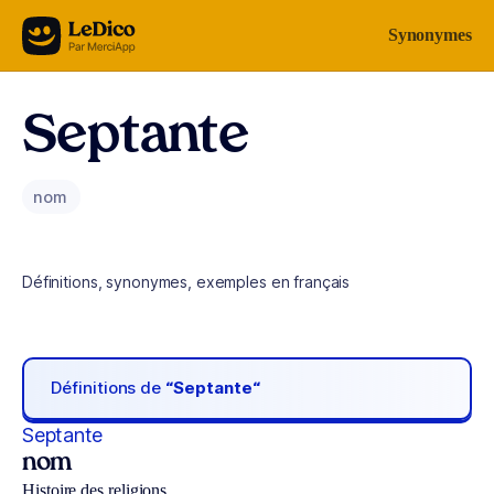
Aller au contenu
Synonymes
Septante
nom
Définitions, synonymes, exemples en français
Définitions de
“Septante“
Septante
nom
Histoire des religions.