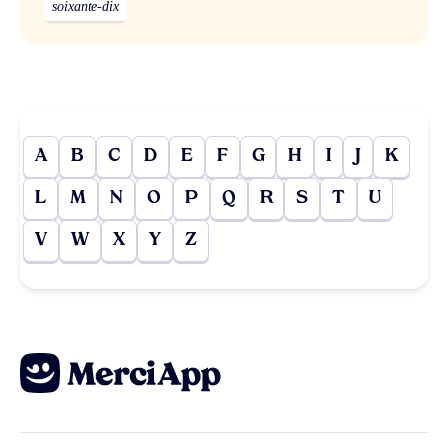
soixante-dix
A
B
C
D
E
F
G
H
I
J
K
L
M
N
O
P
Q
R
S
T
U
V
W
X
Y
Z