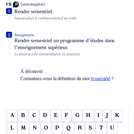
FR
[səmɛstʀijalize]
Rendre semestriel.
1
Semestrialiser le remboursement d’un crédit.
2
Enseignement.
Rendre semestriel un programme d’études dans
l’enseignement supérieur.
Le doctorat a été semestrialisé en six semestres.
À découvrir
Connaissez-vous la définition du mot
écoanxiété
?
A
B
C
D
E
F
G
H
I
J
K
L
M
N
O
P
Q
R
S
T
U