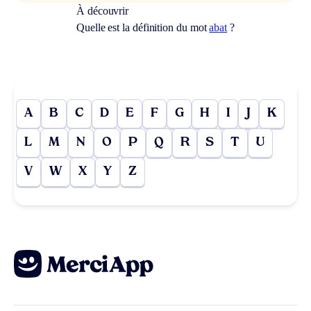
À découvrir
Quelle est la définition du mot
abat
?
A
B
C
D
E
F
G
H
I
J
K
L
M
N
O
P
Q
R
S
T
U
V
W
X
Y
Z