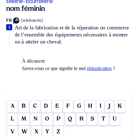
sellerie-bourrellerie
nom féminin
FR
[sɛlʀibuʀɛlʀi]
Art de la fabrication et de la réparation ou commerce
1
de l’ensemble des équipements nécessaires à monter
ou à atteler un cheval.
À découvrir
Savez-vous ce que signifie le mot
réduplication
?
A
B
C
D
E
F
G
H
I
J
K
L
M
N
O
P
Q
R
S
T
U
V
W
X
Y
Z