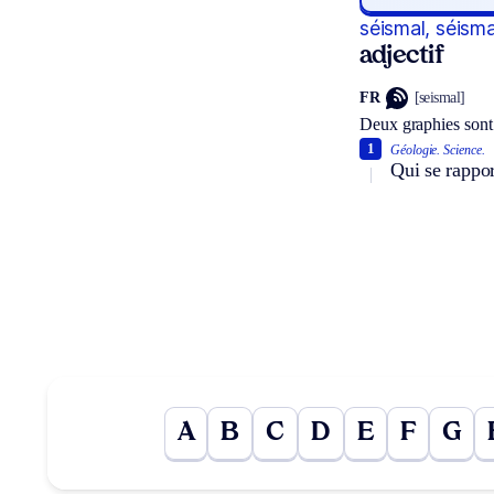
séismal, séisma
adjectif
FR
[seismal]
Deux graphies sont
1
Géologie.
Science.
Qui se rappo
A
B
C
D
E
F
G