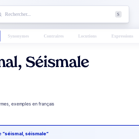
mmencez à chercher un mot dans le dictionnaire :
S
esults found.
Synonymes
Contraires
Locutions
Expressions
al, Séismale
ymes, exemples en français
de
“séismal, séismale“