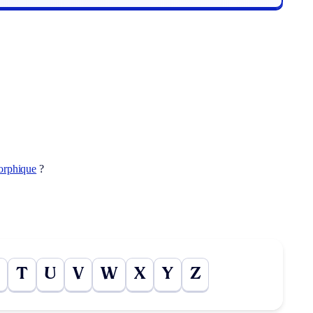
orphique
?
T
U
V
W
X
Y
Z