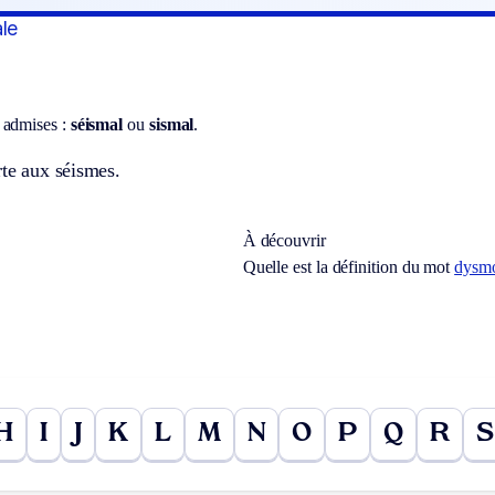
le
 admises :
séismal
ou
sismal
.
rte aux séismes.
À découvrir
Quelle est la définition du mot
dysm
H
I
J
K
L
M
N
O
P
Q
R
S