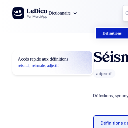
Aller au contenu
Co
Dictionnaire
0
r
Définitions
Séism
Accès rapide aux définitions
séismal, séismale, adjectif
adjectif
Définitions, synon
Définitions 