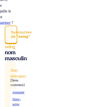
ue
gnifie le
ot
agriner
?
Synonymes
de
“seing“
seing
nom
masculin
Sens
principaux
[Sens
commun]
signature
blanc-
seing