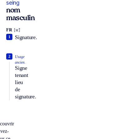
seing
nom
masculin
FR
[sɛ̃]
Signature.
1
2
Usage
ancien.
Signe
tenant
lieu
de
signature.
couvrir
vez-
us ce