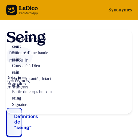
Aller au contenu
Synonymes
Seing
Ne pas confondre
ceint
nom
Entouré d’une bande.
saint
masculin
Consacré à Dieu.
sain
Définitions,
En bonne santé ; intact.
synonymes,
exemples
sein
en français
Partie du corps humain.
seing
Signature.
Définitions
de
“seing“