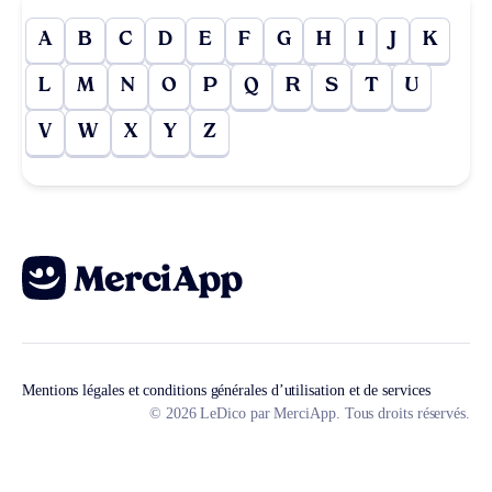
A
B
C
D
E
F
G
H
I
J
K
L
M
N
O
P
Q
R
S
T
U
V
W
X
Y
Z
Mentions légales et conditions générales d’utilisation et de services
© 2026 LeDico par MerciApp. Tous droits réservés.