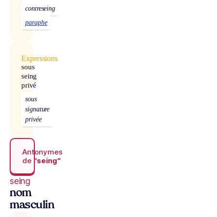
contreseing
paraphe
Expressions
sous
seing
privé
sous
signature
privée
Antonymes
de
“seing“
seing
nom
masculin