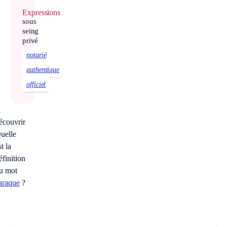
Expressions
sous
seing
privé
notarié
authentique
officiel
À
écouvrir
uelle
st la
éfinition
u mot
araque
?