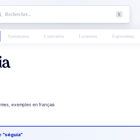
mmencez à chercher un mot dans le dictionnaire :
S
esults found.
Synonymes
Contraires
Locutions
Expressions
ia
ymes, exemples en français
de
“séguia“