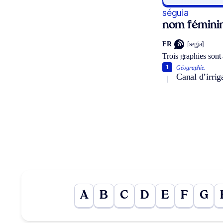
séguia
nom fémini
FR
[segja]
Trois graphies sont
1
Géographie.
Canal d’irrig
A
B
C
D
E
F
G