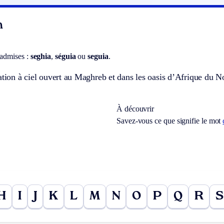
n
 admises :
seghia
,
séguia
ou
seguia
.
ation à ciel ouvert au Maghreb et dans les oasis d’Afrique du N
À découvrir
Savez-vous ce que signifie le mot
H
I
J
K
L
M
N
O
P
Q
R
S