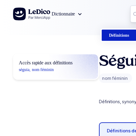
Aller au contenu
Co
Dictionnaire
0
r
Définitions
Ségu
Accès rapide aux définitions
séguia, nom féminin
nom féminin
Définitions, synon
Définitions 