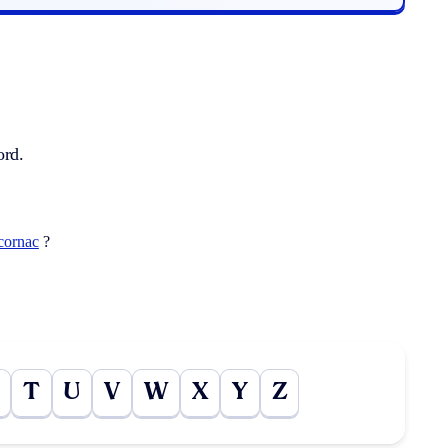
ord.
cornac
?
T
U
V
W
X
Y
Z