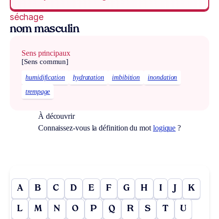
séchage
nom masculin
Sens principaux
[Sens commun]
humidification
hydratation
imbibition
inondation
trempage
À découvrir
Connaissez-vous la définition du mot
logique
?
A
B
C
D
E
F
G
H
I
J
K
L
M
N
O
P
Q
R
S
T
U