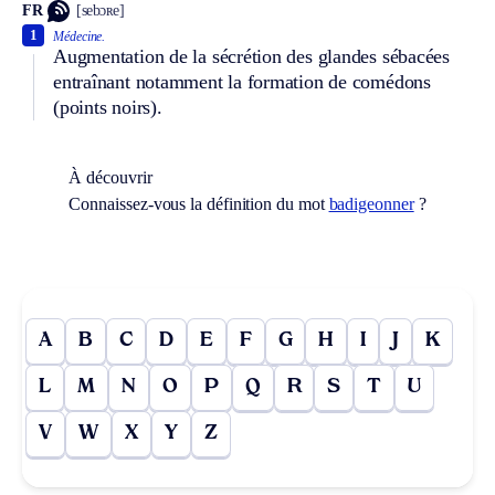
FR
[sebɔʀe]
1
Médecine.
Augmentation de la sécrétion des glandes sébacées
entraînant notamment la formation de comédons
(points noirs).
À découvrir
Connaissez-vous la définition du mot
badigeonner
?
A
B
C
D
E
F
G
H
I
J
K
L
M
N
O
P
Q
R
S
T
U
V
W
X
Y
Z