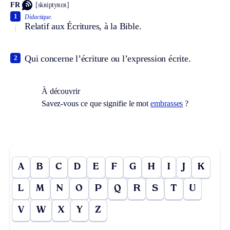
FR
[skʀiptyʀɛʀ]
1
Didactique.
Relatif aux Écritures, à la Bible.
Qui concerne l’écriture ou l’expression écrite.
2
À découvrir
Savez-vous ce que signifie le mot
embrasses
?
A
B
C
D
E
F
G
H
I
J
K
L
M
N
O
P
Q
R
S
T
U
V
W
X
Y
Z