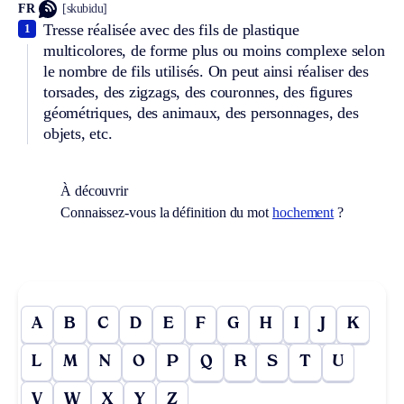
FR
[skubidu]
Tresse réalisée avec des fils de plastique
1
multicolores, de forme plus ou moins complexe selon
le nombre de fils utilisés. On peut ainsi réaliser des
torsades, des zigzags, des couronnes, des figures
géométriques, des animaux, des personnages, des
objets, etc.
À découvrir
Connaissez-vous la définition du mot
hochement
?
A
B
C
D
E
F
G
H
I
J
K
L
M
N
O
P
Q
R
S
T
U
V
W
X
Y
Z