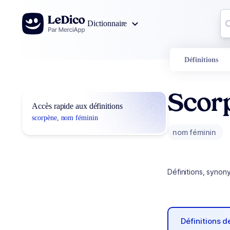
Aller au contenu
Co
Dictionnaire
0
r
Définitions
Scor
Accès rapide aux définitions
scorpène, nom féminin
nom féminin
Définitions, synon
Définitions 