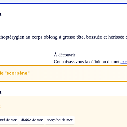
n
thoptérygien au corps oblong à grosse tête, bossuée et hérissé
À découvrir
Connaissez-vous la définition du mot
exc
de
“scorpène“
n
x
aud de mer
diable de mer
scorpion de mer