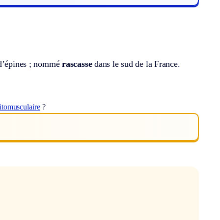
e d’épines ; nommé
rascasse
dans le sud de la France.
itomusculaire
?