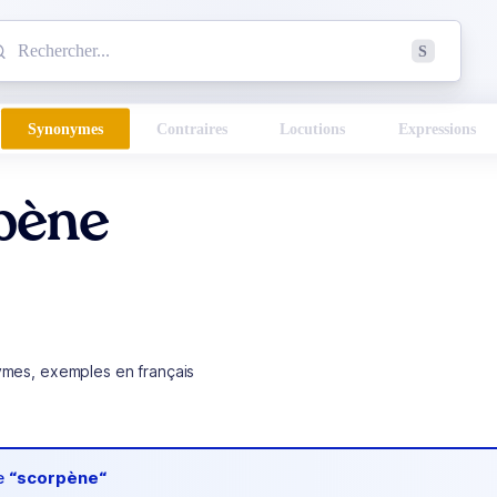
mmencez à chercher un mot dans le dictionnaire :
S
esults found.
Synonymes
Contraires
Locutions
Expressions
pène
ymes, exemples en français
de
“scorpène“