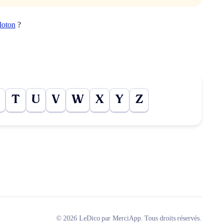
loton
?
T
U
V
W
X
Y
Z
© 2026 LeDico par MerciApp. Tous droits réservés.