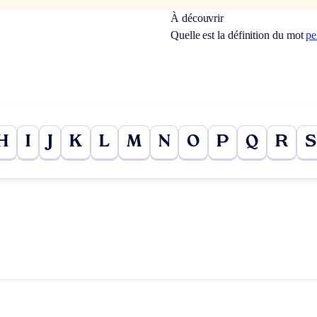
À découvrir
Quelle est la définition du mot
pe
H
I
J
K
L
M
N
O
P
Q
R
S