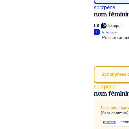
scorpène
nom fémini
FR
[skɔʀpɛn]
1
Ichtyologie.
Poisson acan
Synonymes 
scorpène
nom fémini
Sens principau
[Sens commun]
rascasse
crap