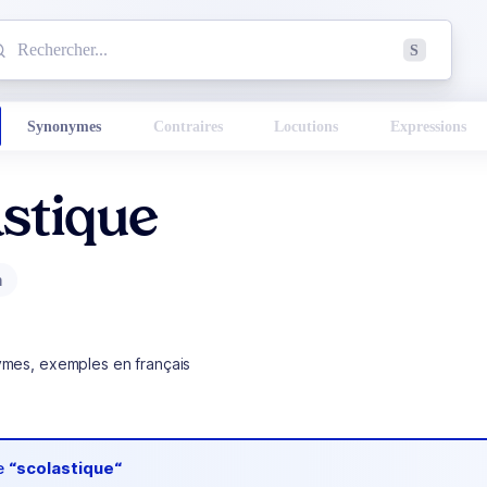
mmencez à chercher un mot dans le dictionnaire :
S
esults found.
Synonymes
Contraires
Locutions
Expressions
stique
m
ymes, exemples en français
de
“scolastique“