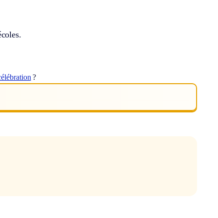
écoles.
élébration
?