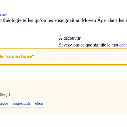
éminin.
t théologie telles qu’on les enseignait au Moyen Âge, dans les 
À découvrir
Savez-vous ce que signifie le mot
conc
de
“scolastique“
x
]
[Péj.]
mique
conformiste
étroit