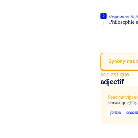
2
Usage ancien.
Au f
Philosophie e
Synonymes 
scolastique
adjectif
Sens principau
scolastique
[Fig.
formel
acadé