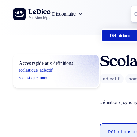
Aller au contenu
Co
Dictionnaire
0
r
Définitions
Scola
Accès rapide aux définitions
scolastique, adjectif
scolastique, nom
adjectif
no
Définitions, synon
Définitions 