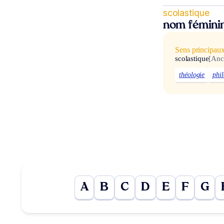
scolastique
nom fémini
Sens principau
scolastique
[Anc
théologie
phi
A
B
C
D
E
F
G