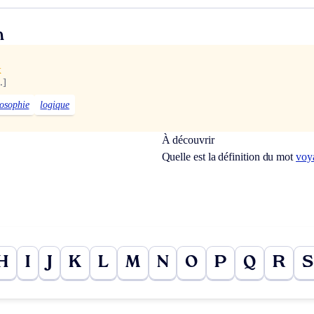
n
x
.]
losophie
logique
À découvrir
Quelle est la définition du mot
voy
H
I
J
K
L
M
N
O
P
Q
R
S