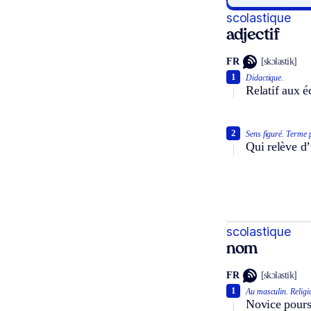
scolastique
adjectif
FR
[skɔlastik]
1
Didactique.
Relatif aux 
2
Sens figuré.
Terme p
Qui relève d’
scolastique
nom
FR
[skɔlastik]
1
Au masculin.
Religi
Novice poursu