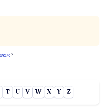
ageage
?
T
U
V
W
X
Y
Z