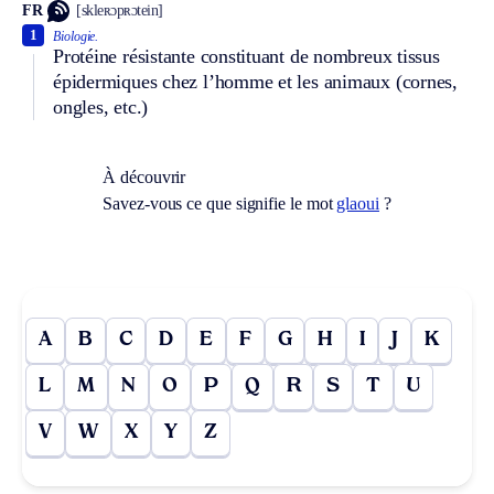
FR
[skleʀɔpʀɔtein]
1
Biologie.
Protéine résistante constituant de nombreux tissus
épidermiques chez l’homme et les animaux (cornes,
ongles, etc.)
À découvrir
Savez-vous ce que signifie le mot
glaoui
?
A
B
C
D
E
F
G
H
I
J
K
L
M
N
O
P
Q
R
S
T
U
V
W
X
Y
Z