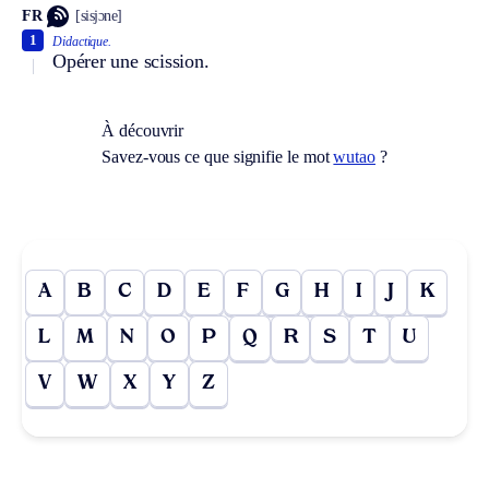
FR
[sisjɔne]
1
Didactique.
Opérer une scission.
À découvrir
Savez-vous ce que signifie le mot
wutao
?
A
B
C
D
E
F
G
H
I
J
K
L
M
N
O
P
Q
R
S
T
U
V
W
X
Y
Z