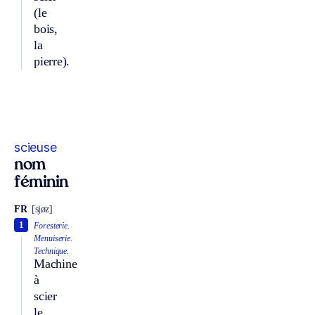
(le
bois,
la
pierre).
scieuse
nom
féminin
FR
[sjøz]
1
Foresterie.
Menuiserie.
Technique.
Machine
à
scier
le