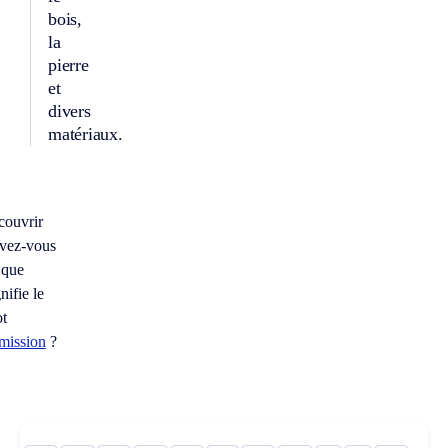
bois,
la
pierre
et
divers
matériaux.
couvrir
vez-vous
 que
nifie le
t
mission
?