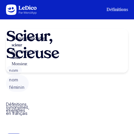
Aller au contenu
Définitions
Scieur,
Ne pas confondre
scieur
Scieuse
Ouvrier qui scie.
sieur
Monsieur.
nom
nom
féminin
Définitions,
synonymes,
exemples
en français