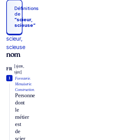
Définitions
de
“scieur,
scieuse“
scieur,
scieuse
nom
[sjœʀ,
FR
sjøz]
1
Foresterie.
Menuiserie.
Construction.
Personne
dont
le
métier
est
de
scier