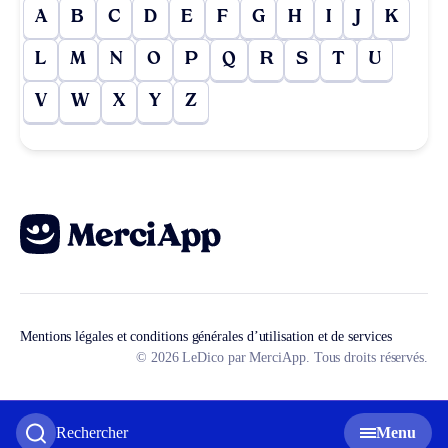
A
B
C
D
E
F
G
H
I
J
K
L
M
N
O
P
Q
R
S
T
U
V
W
X
Y
Z
Mentions légales et conditions générales d’utilisation et de services
© 2026 LeDico par MerciApp. Tous droits réservés.
Rechercher
Menu