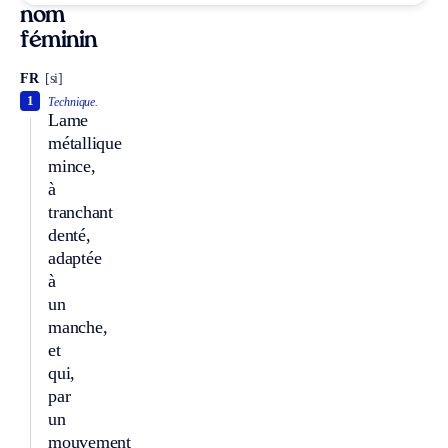
nom
féminin
FR
[si]
1
Technique.
Lame
métallique
mince,
à
tranchant
denté,
adaptée
à
un
manche,
et
qui,
par
un
mouvement