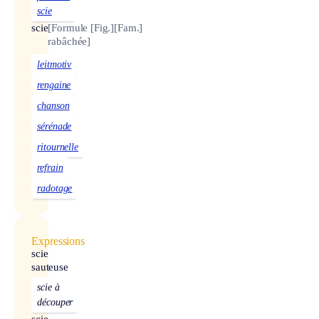
scie
scie
[Formule
[Fig.]
[Fam.]
rabâchée]
leitmotiv
rengaine
chanson
sérénade
ritournelle
refrain
radotage
Expressions
scie
sauteuse
scie à
découper
scie