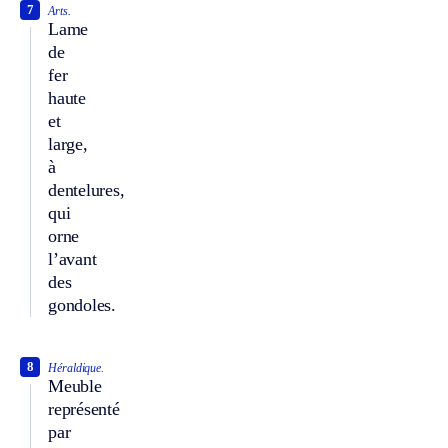
7
Arts.
Lame
de
fer
haute
et
large,
à
dentelures,
qui
orne
l’avant
des
gondoles.
8
Héraldique.
Meuble
représenté
par