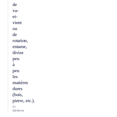
de
va-
et-
vient
ou
de
rotation,
entame,
divise
peu
à
peu
les
matières
dures
(bois,
pierre, etc.).
Le
bûcheron