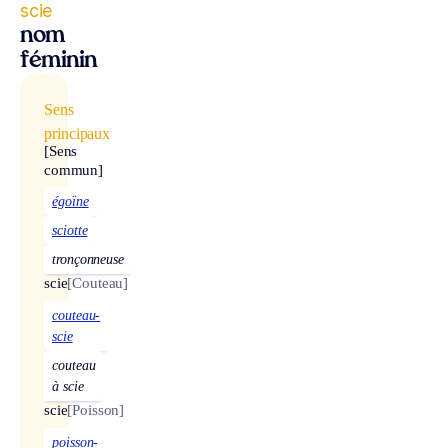
scie
nom
féminin
Sens
principaux
[Sens
commun]
égoïne
sciotte
tronçonneuse
scie
[Couteau]
couteau-
scie
couteau
à scie
scie
[Poisson]
poisson-