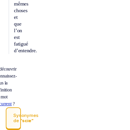
mêmes
choses
et
que
l’on
est
fatigué
d’entendre.
découvrir
nnaissez-
us la
inition
 mot
current
?
Synonymes
de
“scie“