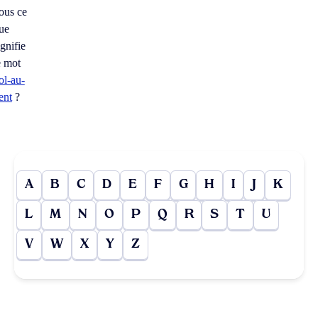
ous ce
ue
ignifie
e mot
ol-au-
ent
?
A
B
C
D
E
F
G
H
I
J
K
L
M
N
O
P
Q
R
S
T
U
V
W
X
Y
Z