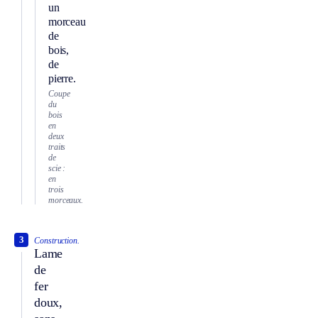
un
morceau
de
bois,
de
pierre.
Coupe
du
bois
en
deux
traits
de
scie :
en
trois
morceaux.
3
Construction.
Lame
de
fer
doux,