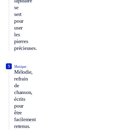
lapidaire
se
sert
pour
user
les
pierres
précieuses.
5
Musique.
Mélodie,
refrain
de
chanson,
écrits
pour
être
facilement
retenus.