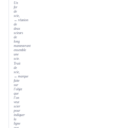
Un
fer
de
scie,
→ réunion
de
deux
scieurs
de
long
manœuvrant
ensemble
une
scie.
Trait
de
scie,
→ marque
faite
sur
l’objet
que
l’on
veut
scier
pour
indiquer
la
ligne
que