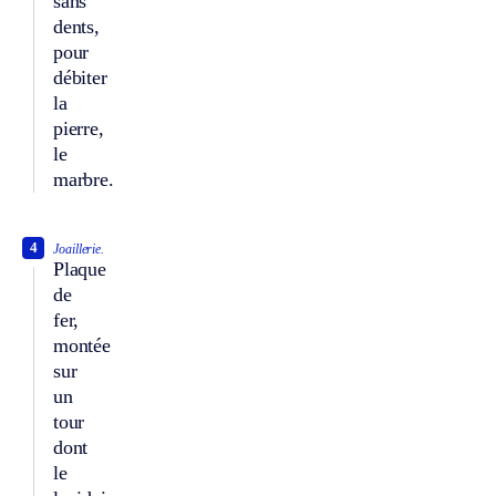
sans
dents,
pour
débiter
la
pierre,
le
marbre.
4
Joaillerie.
Plaque
de
fer,
montée
sur
un
tour
dont
le