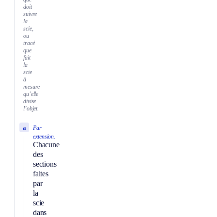
doit
suivre
la
scie,
ou
tracé
que
fait
la
scie
à
mesure
qu’elle
divise
l’objet.
a
Par
extension.
Chacune
des
sections
faites
par
la
scie
dans