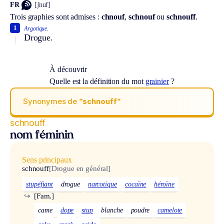
FR
[ʃnuf]
Trois graphies sont admises :
chnouf
,
schnouf
ou
schnouff
.
1
Argotique.
Drogue.
À découvrir
Quelle est la définition du mot
grainier
?
Synonymes de
“schnouff“
schnouff
nom féminin
Sens principaux
schnouff
[Drogue en général]
stupéfiant
drogue
narcotique
cocaïne
héroïne
↪
[Fam.]
came
dope
stup
blanche
poudre
camelote