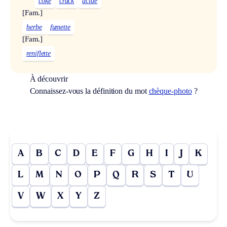
coke
crack
acide
[Fam.]
herbe
fumette
[Fam.]
reniflette
À découvrir
Connaissez-vous la définition du mot
chèque-photo
?
A
B
C
D
E
F
G
H
I
J
K
L
M
N
O
P
Q
R
S
T
U
V
W
X
Y
Z