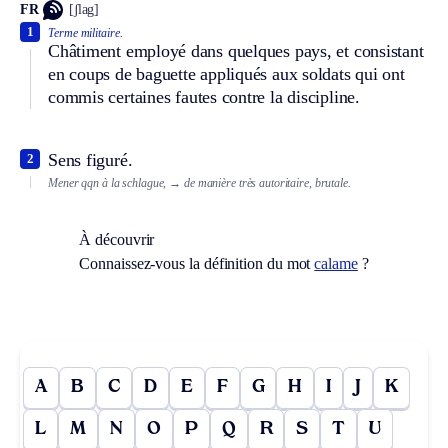
FR
[ʃlag]
1
Terme militaire.
Châtiment employé dans quelques pays, et consistant
en coups de baguette appliqués aux soldats qui ont
commis certaines fautes contre la discipline.
Sens figuré.
2
Mener qqn à la schlague,
→ de manière très autoritaire, brutale.
À découvrir
Connaissez-vous la définition du mot
calame
?
A
B
C
D
E
F
G
H
I
J
K
L
M
N
O
P
Q
R
S
T
U