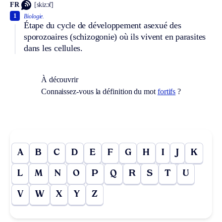
FR
[skizɔ̃t]
1
Biologie.
Étape du cycle de développement asexué des
sporozoaires (schizogonie) où ils vivent en parasites
dans les cellules.
À découvrir
Connaissez-vous la définition du mot
fortifs
?
A
B
C
D
E
F
G
H
I
J
K
L
M
N
O
P
Q
R
S
T
U
V
W
X
Y
Z