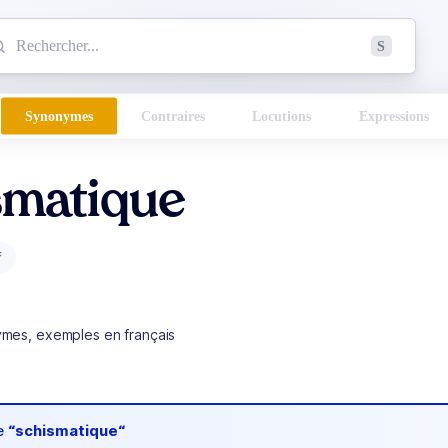
mmencez à chercher un mot dans le dictionnaire :
S
esults found.
Synonymes
Contraires
Locutions
Expressions
smatique
f
ymes, exemples en français
de
“schismatique“