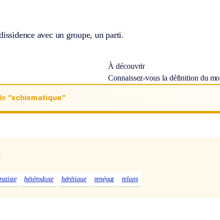
dissidence avec un groupe, un parti.
À découvrir
Connaissez-vous la définition du m
de
“schismatique“
x
ratiste
hétérodoxe
hérétique
renégat
relaps