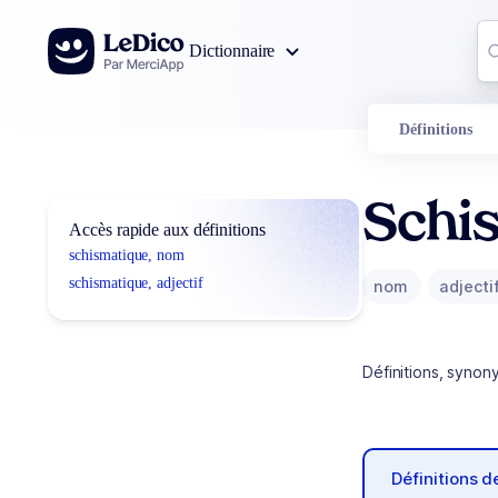
Aller au contenu
Co
Dictionnaire
0
r
Définitions
Schi
Accès rapide aux définitions
schismatique, nom
schismatique, adjectif
nom
adjecti
Définitions, synon
Définitions 