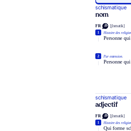
schismatique
nom
FR
[ʃismatik]
1
Histoire des religio
Personne qui
2
Par extension.
Personne qui 
schismatique
adjectif
FR
[ʃismatik]
1
Histoire des religio
Qui forme sch