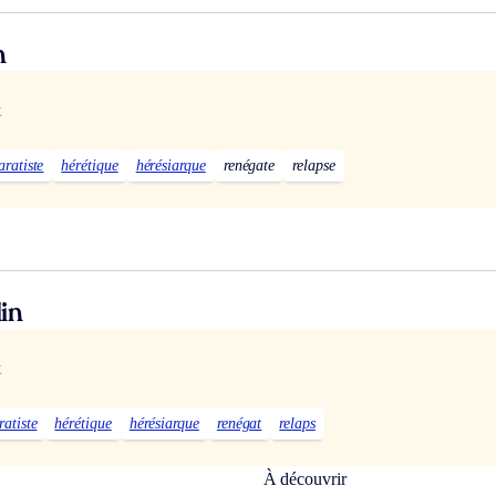
n
x
aratiste
hérétique
hérésiarque
renégate
relapse
in
x
ratiste
hérétique
hérésiarque
renégat
relaps
À découvrir