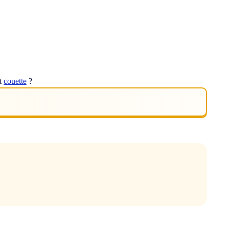
ot
couette
?