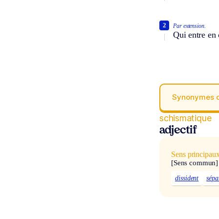
2
Par extension.
Qui entre en 
Synonymes 
schismatique
adjectif
Sens principau
[Sens commun]
dissident
sépa