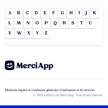
A
B
C
D
E
F
G
H
I
J
K
L
M
N
O
P
Q
R
S
T
U
V
W
X
Y
Z
Mentions légales et conditions générales d’utilisation et de services
© 2026 LeDico par MerciApp. Tous droits réservés.