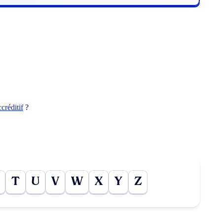
ccréditif
?
T
U
V
W
X
Y
Z