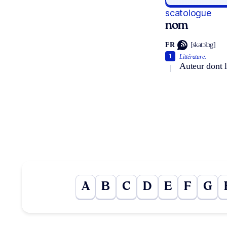
scatologue
nom
FR
[skatɔlɔg]
1
Littérature.
Auteur dont l
A
B
C
D
E
F
G