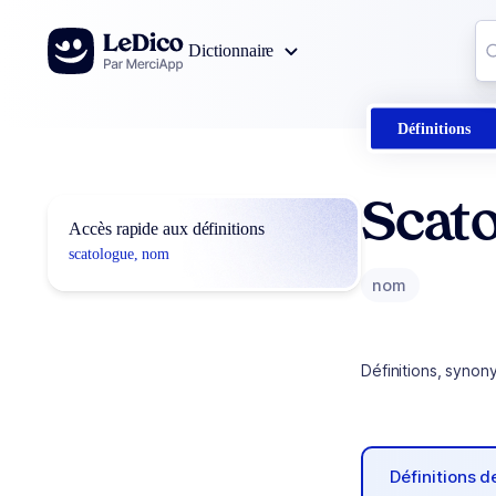
Aller au contenu
Co
Dictionnaire
0
r
Définitions
Scat
Accès rapide aux définitions
scatologue, nom
nom
Définitions, synon
Définitions 