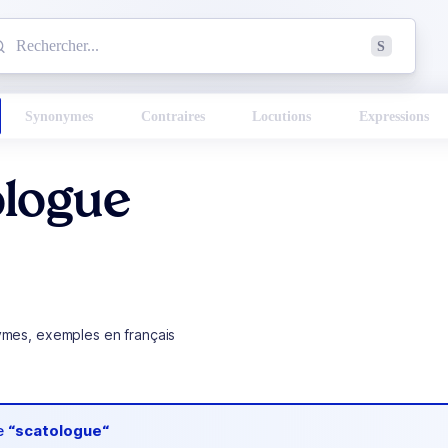
mmencez à chercher un mot dans le dictionnaire :
S
esults found.
Synonymes
Contraires
Locutions
Expressions
ologue
ymes, exemples en français
de
“scatologue“