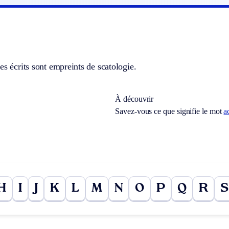
es écrits sont empreints de scatologie.
À découvrir
Savez-vous ce que signifie le mot
a
H
I
J
K
L
M
N
O
P
Q
R
S