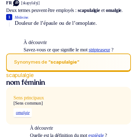
FR
[skapylalʒi]
Deux termes peuvent être employés :
scapulalgie
et
omalgie
.
1
Médecine.
Douleur de l’épaule ou de l’omoplate.
À découvrir
Savez-vous ce que signifie le mot
stripteaseur
?
Synonymes de
“scapulalgie“
scapulalgie
nom féminin
Sens principaux
[Sens commun]
omalgie
À découvrir
Quelle est la définition du mot
espiègle
?