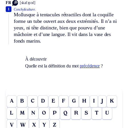
FR
[skafɔpɔd]
1
Conchyliculture.
Mollusque à tentacules rétractiles dont la coquille
forme un tube ouvert aux deux extrémités. Il n’a ni
yeux, ni tête distincte, bien que pourvu d’une
mâchoire et d’une langue. Il vit dans la vase des
fonds marins.
À découvrir
Quelle est la définition du mot
précédence
?
A
B
C
D
E
F
G
H
I
J
K
L
M
N
O
P
Q
R
S
T
U
V
W
X
Y
Z