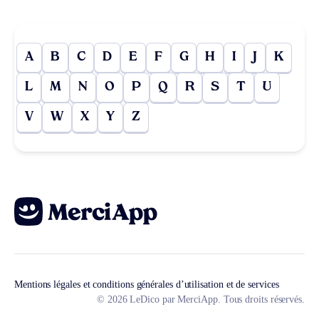
A
B
C
D
E
F
G
H
I
J
K
L
M
N
O
P
Q
R
S
T
U
V
W
X
Y
Z
Mentions légales et conditions générales d’utilisation et de services
© 2026 LeDico par MerciApp. Tous droits réservés.