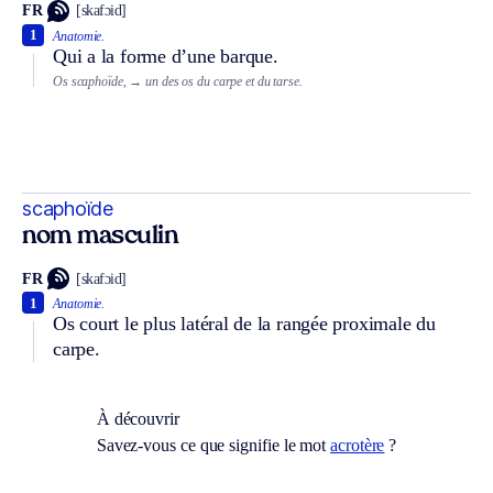
FR
[skafɔid]
1
Anatomie.
Qui a la forme d’une barque.
Os scaphoïde,
→ un des os du carpe et du tarse.
scaphoïde
nom masculin
FR
[skafɔid]
1
Anatomie.
Os court le plus latéral de la rangée proximale du
carpe.
À découvrir
Savez-vous ce que signifie le mot
acrotère
?