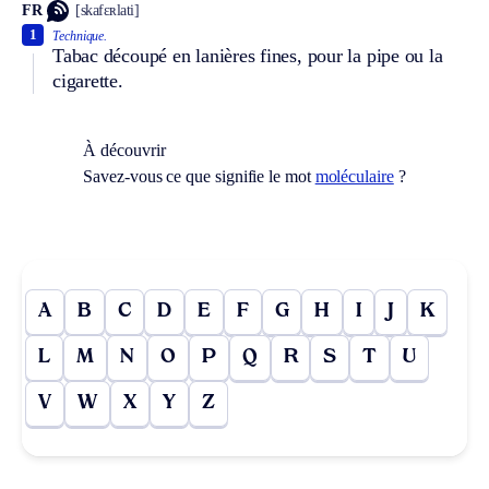
FR
[skafɛʀlati]
1
Technique.
Tabac découpé en lanières fines, pour la pipe ou la
cigarette.
À découvrir
Savez-vous ce que signifie le mot
moléculaire
?
A
B
C
D
E
F
G
H
I
J
K
L
M
N
O
P
Q
R
S
T
U
V
W
X
Y
Z