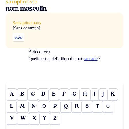
saxophoniste
nom masculin
Sens principaux
[Sens commun]
saxo
À découvrir
Quelle est la définition du mot
saccade
?
A
B
C
D
E
F
G
H
I
J
K
L
M
N
O
P
Q
R
S
T
U
V
W
X
Y
Z