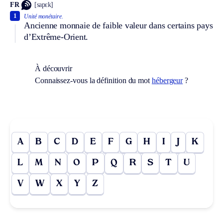
FR
[sapɛk]
1
Unité monétaire.
Ancienne monnaie de faible valeur dans certains pays
d’Extrême-Orient.
À découvrir
Connaissez-vous la définition du mot
hébergeur
?
A
B
C
D
E
F
G
H
I
J
K
L
M
N
O
P
Q
R
S
T
U
V
W
X
Y
Z