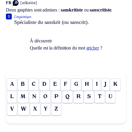
FR
[sɑ̃skʀitist]
Deux graphies sont admises :
sanskritiste
ou
sanscritiste
.
1
Linguistique.
Spécialiste du sanskrit (ou sanscrit).
À découvrir
Quelle est la définition du mot
gricher
?
A
B
C
D
E
F
G
H
I
J
K
L
M
N
O
P
Q
R
S
T
U
V
W
X
Y
Z