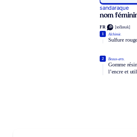
sandaraque
nom fémini
FR
[sɑ̃daʀak]
1
Alchimie.
Sulfure rouge
2
Beaux-arts.
Gomme résineu
l’encre et uti