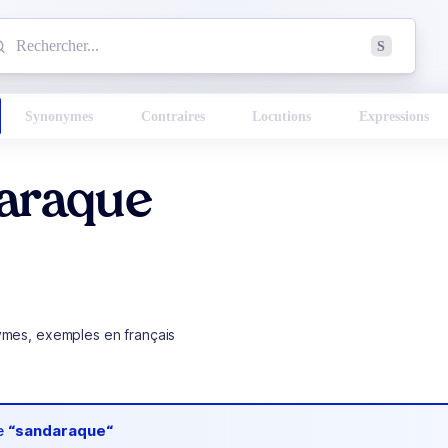
mmencez à chercher un mot dans le dictionnaire :
S
esults found.
Synonymes
Contraires
Locutions
Expressions
araque
ymes, exemples en français
de
“sandaraque“