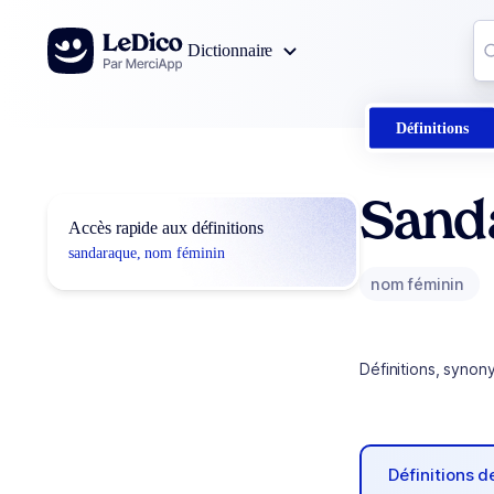
Aller au contenu
Co
Dictionnaire
0
r
Définitions
Sand
Accès rapide aux définitions
sandaraque, nom féminin
nom féminin
Définitions, synon
Définitions 