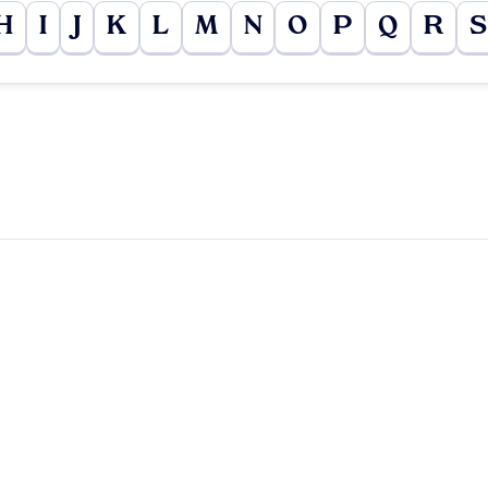
H
I
J
K
L
M
N
O
P
Q
R
S