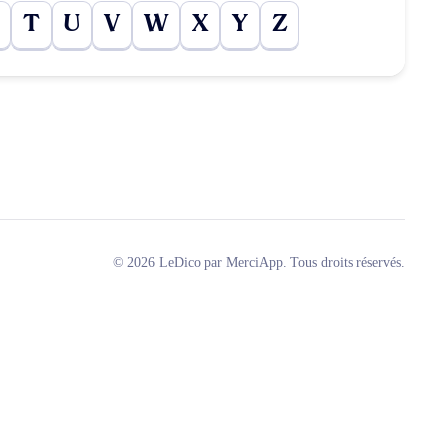
T
U
V
W
X
Y
Z
© 2026 LeDico par MerciApp. Tous droits réservés.