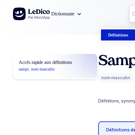
Aller au contenu
Co
Dictionnaire
0
r
Définitions
Samp
Accès rapide aux définitions
sampi, nom masculin
nom masculin
Définitions, synon
Définitions 