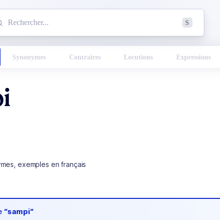
mmencez à chercher un mot dans le dictionnaire :
S
esults found.
Synonymes
Contraires
Locutions
Expressions
i
ymes, exemples en français
de
“sampi“