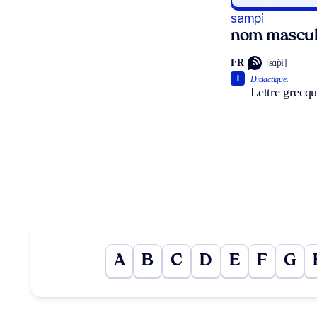
sampi
nom mascul
FR
[sɑ̃pi]
1
Didactique.
Lettre grecq
A
B
C
D
E
F
G