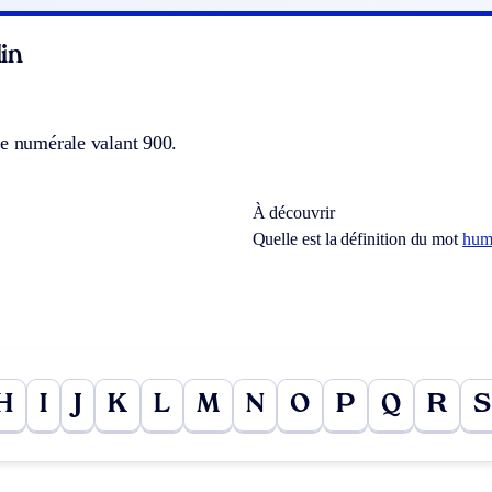
in
ue numérale valant 900.
À découvrir
Quelle est la définition du mot
hum
H
I
J
K
L
M
N
O
P
Q
R
S