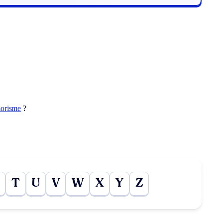
orisme
?
T
U
V
W
X
Y
Z