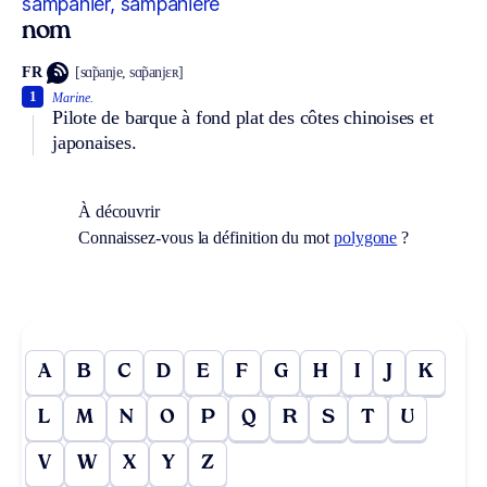
sampanier, sampanière
nom
FR
[sɑ̃panje, sɑ̃panjɛʀ]
1
Marine.
Pilote de barque à fond plat des côtes chinoises et
japonaises.
À découvrir
Connaissez-vous la définition du mot
polygone
?
A
B
C
D
E
F
G
H
I
J
K
L
M
N
O
P
Q
R
S
T
U
V
W
X
Y
Z