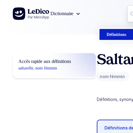
Aller au contenu
Co
Dictionnaire
0
r
Définitions
Salta
Accès rapide aux définitions
saltarelle, nom féminin
nom féminin
Définitions, synon
Définitions 