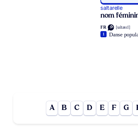
saltarelle
nom fémini
FR
[saltaʀɛl]
Danse populai
1
A
B
C
D
E
F
G