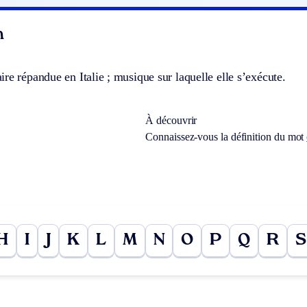
n
re répandue en Italie ; musique sur laquelle elle s’exécute.
À découvrir
Connaissez-vous la définition du mot
H
I
J
K
L
M
N
O
P
Q
R
S