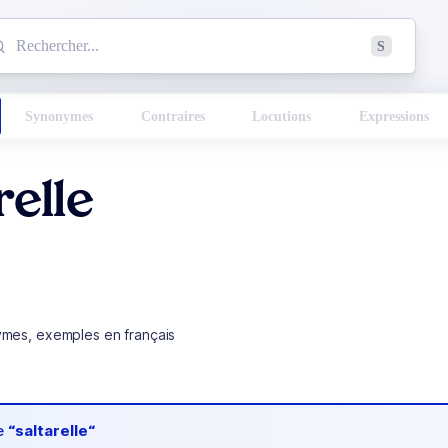
mmencez à chercher un mot dans le dictionnaire :
S
esults found.
Synonymes
Contraires
Locutions
Expressions
relle
ymes, exemples en français
de
“saltarelle“