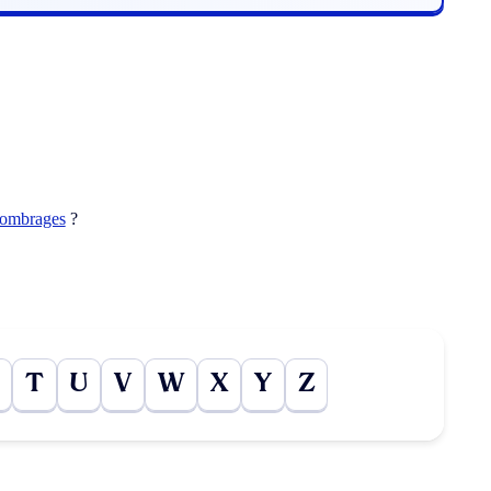
ombrages
?
T
U
V
W
X
Y
Z