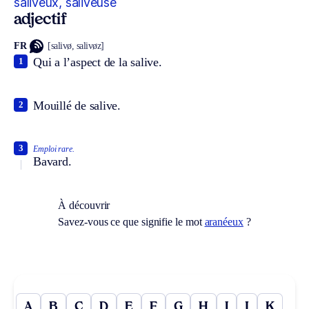
saliveux, saliveuse
adjectif
FR
[salivø, salivøz]
Qui a l’aspect de la salive.
1
Mouillé de salive.
2
3
Emploi rare.
Bavard.
À découvrir
Savez-vous ce que signifie le mot
aranéeux
?
A
B
C
D
E
F
G
H
I
J
K