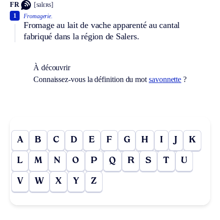
FR
[salɛʀs]
1
Fromagerie.
Fromage au lait de vache apparenté au cantal
fabriqué dans la région de Salers.
À découvrir
Connaissez-vous la définition du mot
savonnette
?
A
B
C
D
E
F
G
H
I
J
K
L
M
N
O
P
Q
R
S
T
U
V
W
X
Y
Z