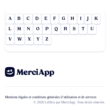
A
B
C
D
E
F
G
H
I
J
K
L
M
N
O
P
Q
R
S
T
U
V
W
X
Y
Z
Mentions légales et conditions générales d’utilisation et de services
© 2026 LeDico par MerciApp. Tous droits réservés.