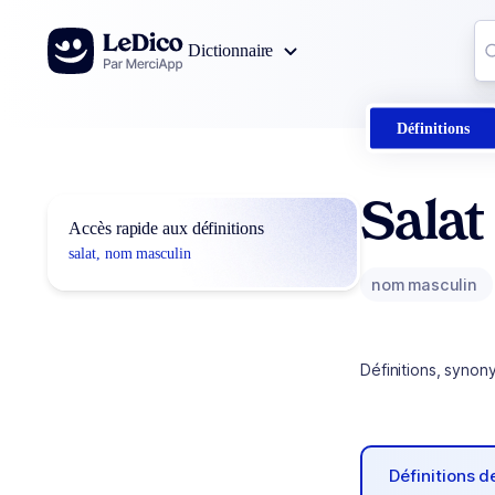
Aller au contenu
Co
Dictionnaire
0
r
Définitions
Salat
Accès rapide aux définitions
salat, nom masculin
nom masculin
Définitions, synon
Définitions 