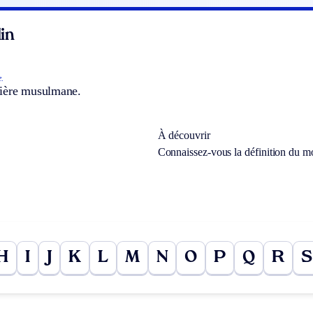
in
.
ière musulmane.
À découvrir
Connaissez-vous la définition du m
H
I
J
K
L
M
N
O
P
Q
R
S