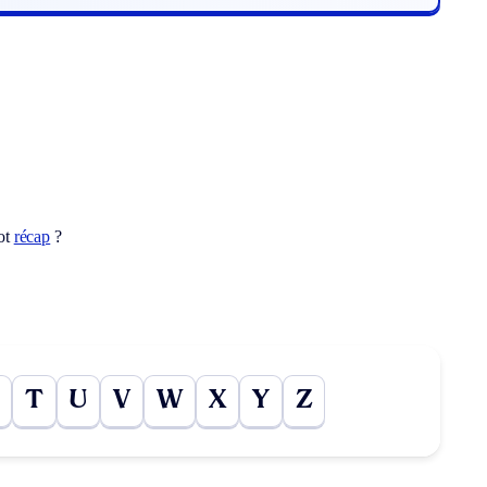
ot
récap
?
T
U
V
W
X
Y
Z