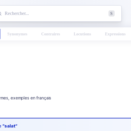
mmencez à chercher un mot dans le dictionnaire :
S
esults found.
Synonymes
Contraires
Locutions
Expressions
ymes, exemples en français
de
“salat“