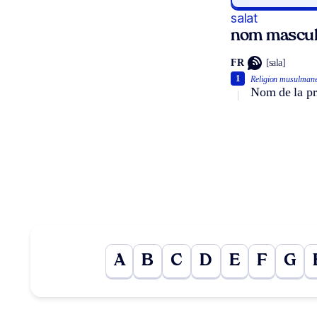
salat
nom mascul
FR
[sala]
1
Religion musulmane
Nom de la pr
A
B
C
D
E
F
G