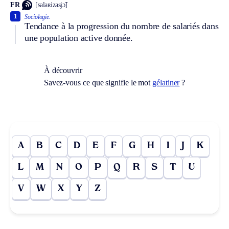
FR
[salaʀizasjɔ̃]
1
Sociologie.
Tendance à la progression du nombre de salariés dans
une population active donnée.
À découvrir
Savez-vous ce que signifie le mot
gélatiner
?
A
B
C
D
E
F
G
H
I
J
K
L
M
N
O
P
Q
R
S
T
U
V
W
X
Y
Z