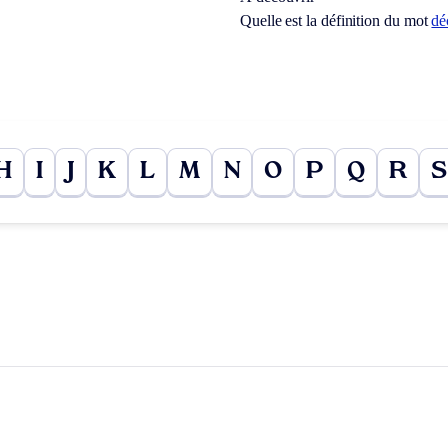
Quelle est la définition du mot
dé
H
I
J
K
L
M
N
O
P
Q
R
S