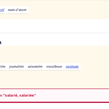
]
ctif
main-d’œuvre
n
x
ière
journalière
saisonnière
travailleuse
prolétaire
de
“salarié, salariée“