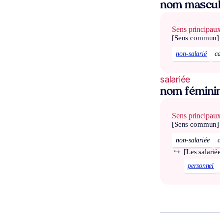
nom mascul
Sens principau
[Sens commun]
non-salarié
c
salariée
nom fémini
Sens principau
[Sens commun]
non-salariée
↪
[Les salarié
personnel