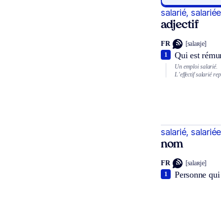
salarié, salarié
adjectif
FR
[salaʀje]
Qui est rémun
1
Un emploi salarié.
L’effectif salarié r
salarié, salarié
nom
FR
[salaʀje]
Personne qui 
1