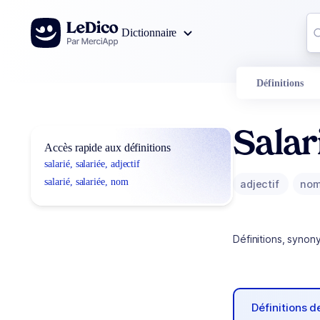
Aller au contenu
Co
Dictionnaire
0
r
Définitions
Salar
Accès rapide aux définitions
salarié, salariée, adjectif
salarié, salariée, nom
adjectif
no
Définitions, synon
Définitions 