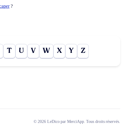
caper
?
T
U
V
W
X
Y
Z
© 2026 LeDico par MerciApp. Tous droits réservés.