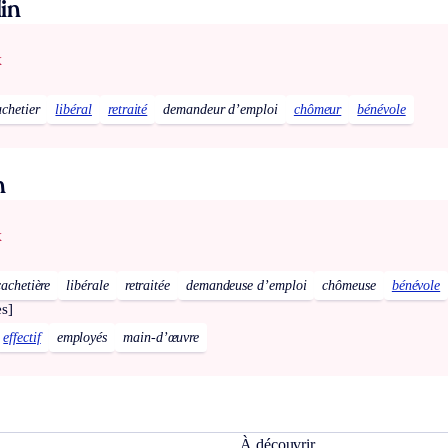
in
x
achetier
libéral
retraité
demandeur d’emploi
chômeur
bénévole
n
x
cachetière
libérale
retraitée
demandeuse d’emploi
chômeuse
bénévole
es]
effectif
employés
main-d’œuvre
À découvrir