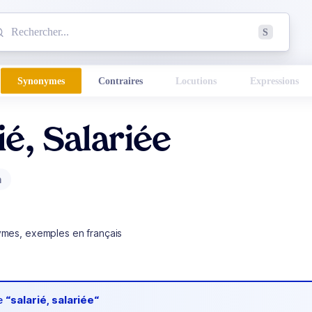
mmencez à chercher un mot dans le dictionnaire :
S
esults found.
Synonymes
Contraires
Locutions
Expressions
ié, Salariée
m
ymes, exemples en français
de
“salarié, salariée“