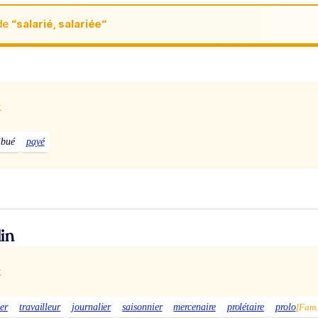
de
“salarié, salariée“
e
x
ibué
payé
in
x
er
travailleur
journalier
saisonnier
mercenaire
prolétaire
prolo
[Fam.