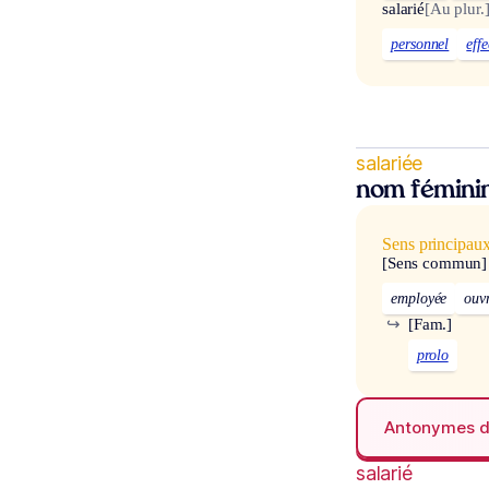
salarié
[Au plur.
personnel
effe
salariée
nom fémini
Sens principau
[Sens commun]
employée
ouvr
↪
[Fam.]
prolo
Antonymes 
salarié