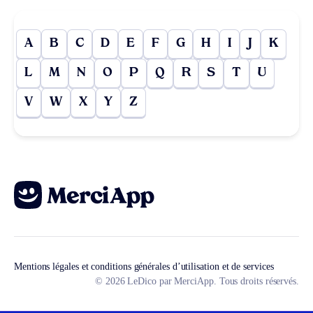
A
B
C
D
E
F
G
H
I
J
K
L
M
N
O
P
Q
R
S
T
U
V
W
X
Y
Z
Mentions légales et conditions générales d’utilisation et de services
© 2026 LeDico par MerciApp. Tous droits réservés.