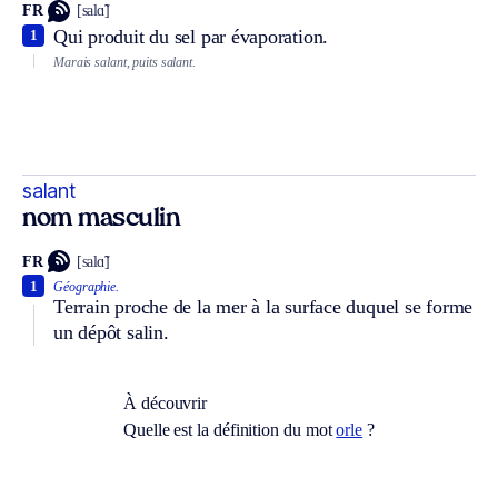
FR
[salɑ̃]
Qui produit du sel par évaporation.
1
Marais salant, puits salant.
salant
nom masculin
FR
[salɑ̃]
1
Géographie.
Terrain proche de la mer à la surface duquel se forme
un dépôt salin.
À découvrir
Quelle est la définition du mot
orle
?