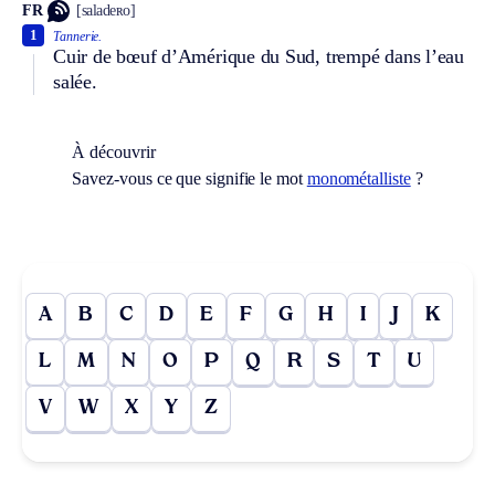
FR
[saladeʀo]
1
Tannerie.
Cuir de bœuf d’Amérique du Sud, trempé dans l’eau
salée.
À découvrir
Savez-vous ce que signifie le mot
monométalliste
?
A
B
C
D
E
F
G
H
I
J
K
L
M
N
O
P
Q
R
S
T
U
V
W
X
Y
Z