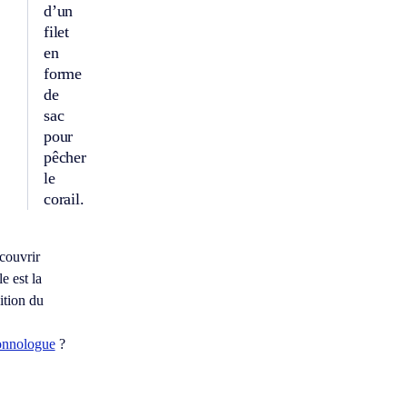
d’un
filet
en
forme
de
sac
pour
pêcher
le
corail.
couvrir
e est la
ition du
nnologue
?