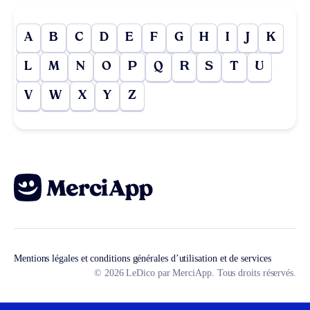
A
B
C
D
E
F
G
H
I
J
K
L
M
N
O
P
Q
R
S
T
U
V
W
X
Y
Z
Mentions légales et conditions générales d’utilisation et de services
© 2026 LeDico par MerciApp. Tous droits réservés.