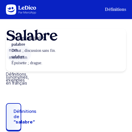
Aller au contenu
Définitions
Salabre
Ne pas confondre
palabre
nom
Débat ; discussion sans fin.
salabre
masculin
Épuisette ; drague.
Définitions,
synonymes,
exemples
en français
Définitions
de
“salabre“