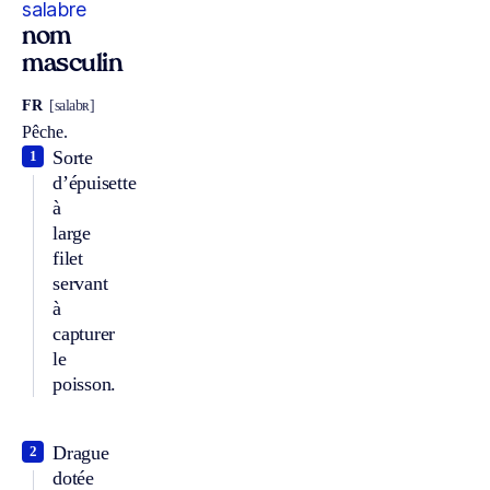
salabre
nom
masculin
FR
[salabʀ]
Pêche.
Sorte
1
d’épuisette
à
large
filet
servant
à
capturer
le
poisson.
Drague
2
dotée